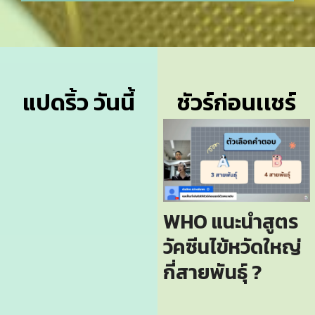
แปดริ้ว วันนี้
ชัวร์ก่อนเเชร์
WHO แนะนำสูตร
วัคซีนไข้หวัดใหญ่
กี่สายพันธุ์ ?