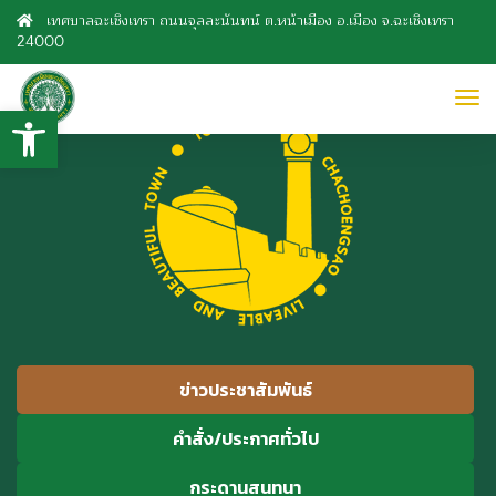
เทศบาลฉะเชิงเทรา ถนนจุลละนันทน์ ต.หน้าเมือง อ.เมือง จ.ฉะเชิงเทรา
24000
to
Open toolbar
nav
ข่าวประชาสัมพันธ์
คำสั่ง/ประกาศทั่วไป
กระดานสนทนา