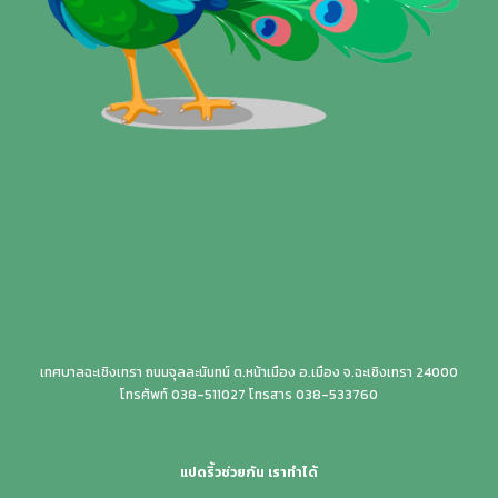
เทศบาลฉะเชิงเทรา ถนนจุลละนันทน์ ต.หน้าเมือง อ.เมือง จ.ฉะเชิงเทรา 24000
โทรศัพท์ 038-511027 โทรสาร 038-533760
แปดริ้วช่วยกัน เราทำได้