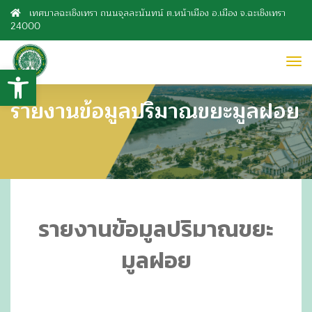
เทศบาลฉะเชิงเทรา ถนนจุลละนันทน์ ต.หน้าเมือง อ.เมือง จ.ฉะเชิงเทรา
24000
to
Open toolbar
nav
รายงานข้อมูลปริมาณขยะมูลฝอย
รายงานข้อมูลปริมาณขยะ
มูลฝอย