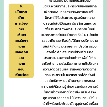
กรณีได้อย่างเท่าเทียมและทั่วถึง
6.
มุ่งเน้นพัฒนาการบริหารงานของเทศบาล
นโยบาย
เพื่อตอบสนองความต้องการและแก้ไข
ด้าน
ปัญหาให้กับประชาชน ดูแลรักษาความ
การเมือง
ปลอดภัยในชีวิตและทรัพย์สิน ตลอดจน
การ
เพิ่มประสิทธิภาพการบริหารงาน โดยมี
บริหาร
แนวทางการดำเนินนโยบาย ดังนี้ 6.1 นำหลัก
การรักษา
ธรรมาภิบาลมาถือปฏิบัติในการบริหารงาน
ความ
เพื่อให้เกิดความเสมอภาค โปร่งใส ตรวจ
ปลอดภัย
สอบได้ ส่งเสริมการมีส่วนร่วมของ
และ
ประชาชน และภาคส่วนต่างๆ เพื่อให้เกิด
ความ
เครือข่ายความร่วมมือสามารถแก้ไขปัญหา
สงบ
ความเดือดร้อน และสนองความต้องการ
เรียบร้อย
ของประชาชนในเขตเทศบาลได้อย่างมี
ประสิทธิภาพ 6.2 พัฒนาบุคลากรของ
เทศบาลให้มีความรู้ ทักษะ และประสบการณ์
ในการทำงานอย่างมืออาชีพ เสริมสร้าง
คุณธรรม จริยธรรมให้มีความตระหนักใน
หน้าที่ พร้อมทั้งพัฒนาวัสดุอุปกรณ์ เครื่อง