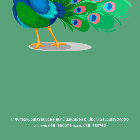
เทศบาลฉะเชิงเทรา ถนนจุลละนันทน์ ต.หน้าเมือง อ.เมือง จ.ฉะเชิงเทรา 24000
โทรศัพท์ 038-511027 โทรสาร 038-533760