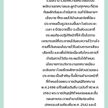
ร่วมสร้าง ร่วมให้ความเห็น ตลอดจน
พนักงานเทศบาลและลูกจ้างทุกๆคน ที่ช่วย
กันผลักดันและดำเนินการ จนทำให้หลายๆ
นโยบาย ที่กระผมได้นำเสนอต่อพี่น้อง
ประชาชนเป็นรูปธรรมขึ้นมา ในช่วงระยะ
เวลา 4 ปีต่อจากนี้ไป จะเป็นห้วงเวลาที่
กระผมต้องปฏิบัติหน้าที่ให้ เป็นไปตาม
เจตนารมณ์ที่ประชาชนได้มอบความไว้วางใจ
ตามที่ได้เสนอนโยบายไว้ในช่วงการหาเสียง
เลือกตั้ง และเพื่อให้ต่อเนื่องกับโครงการที่
ดำเนินการไว้เดิม กระผมจึงได้กำหนด
นโยบายการบริหารงานเทศบาลเมือง
ฉะเชิงเทรา โดยยึดหลักการมีส่วนร่วมของ
ประชาชน เป็นสำคัญ ทั้งนี้ตามอำนาจหน้าที่
ที่กำหนดโดยพระราชบัญญัติเทศบาล
พ.ศ.2496 แก้ไขเพิ่มเติมถึง (ฉบับที่ 14) พ.ศ.
2562 พระราชบัญญัติกำหนดแผนและขั้น
ตอนการกระจายอำนาจให้แก่องค์กร
ปกครองส่วนท้องถิ่น พ.ศ. 2542 และมี