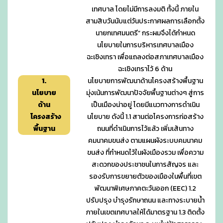
เทศบาล โดยไม่มีการลงมติ ทั้งนี้ ภายใน
สามสิบวันนับแต่วันประกาศผลการเลือกตั้ง
นายกเทศมนตรี” กระผมจึงได้กำหนด
นโยบายในการบริหารเทศบาลเมือง
ฉะเชิงเทรา เพื่อแถลงต่อสภาเทศบาลเมือง
ฉะเชิงเทราไว้ 6 ด้าน
1.
นโยบายการพัฒนาด้านโครงสร้างพื้นฐาน
นโยบาย
มุ่งเน้นการพัฒนาปัจจัยพื้นฐานต่างๆ สู่การ
ด้าน
เป็นเมืองน่าอยู่ โดยมีแนวทางการดำเนิน
โครงสร้าง
นโยบาย ดังนี้ 1.1 สานต่อโครงการก่อสร้าง
พื้นฐาน
ถนนที่ดำเนินการไว้แล้ว เพิ่มเส้นทาง
คมนาคมขนส่ง ตามแผนผังระบบคมนาคม
ขนส่ง ที่กำหนดไว้ในผังเมืองรวม เพื่อความ
สะดวกของประชาชนในการสัญจร และ
รองรับการขยายตัวของเมืองในพื้นที่เขต
พัฒนาพิเศษภาคตะวันออก (EEC) 1.2
ปรับปรุง บำรุงรักษาถนน และทางระบายน้ำ
ภายในเขตเทศบาลให้ได้มาตรฐาน 1.3 ติดตั้ง