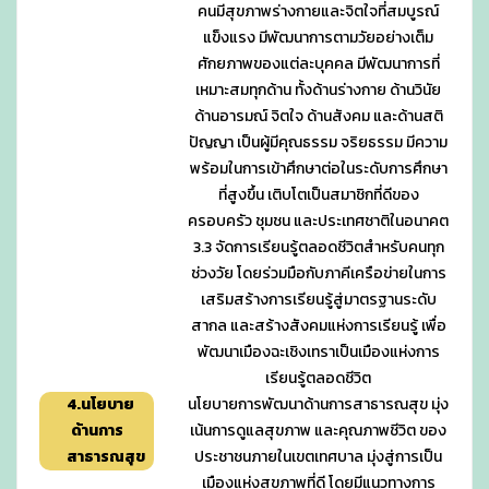
คนมีสุขภาพร่างกายและจิตใจที่สมบูรณ์
แข็งแรง มีพัฒนาการตามวัยอย่างเต็ม
ศักยภาพของแต่ละบุคคล มีพัฒนาการที่
เหมาะสมทุกด้าน ทั้งด้านร่างกาย ด้านวินัย
ด้านอารมณ์ จิตใจ ด้านสังคม และด้านสติ
ปัญญา เป็นผู้มีคุณธรรม จริยธรรม มีความ
พร้อมในการเข้าศึกษาต่อในระดับการศึกษา
ที่สูงขึ้น เติบโตเป็นสมาชิกที่ดีของ
ครอบครัว ชุมชน และประเทศชาติในอนาคต
3.3 จัดการเรียนรู้ตลอดชีวิตสำหรับคนทุก
ช่วงวัย โดยร่วมมือกับภาคีเครือข่ายในการ
เสริมสร้างการเรียนรู้สู่มาตรฐานระดับ
สากล และสร้างสังคมแห่งการเรียนรู้ เพื่อ
พัฒนาเมืองฉะเชิงเทราเป็นเมืองแห่งการ
เรียนรู้ตลอดชีวิต
4.นโยบาย
นโยบายการพัฒนาด้านการสาธารณสุข มุ่ง
ด้านการ
เน้นการดูแลสุขภาพ และคุณภาพชีวิต ของ
สาธารณสุข
ประชาชนภายในเขตเทศบาล มุ่งสู่การเป็น
เมืองแห่งสุขภาพที่ดี โดยมีแนวทางการ