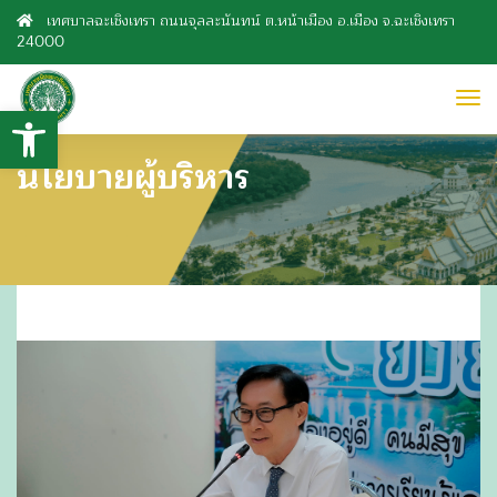
เทศบาลฉะเชิงเทรา ถนนจุลละนันทน์ ต.หน้าเมือง อ.เมือง จ.ฉะเชิงเทรา
24000
to
Open toolbar
nav
นโยบายผู้บริหาร