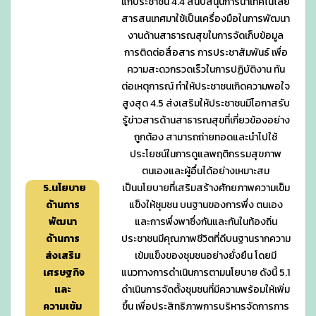
แก่ประชาชน 4.4 สนับสนุนการนำเทคโนโลยี
สารสนเทศมาใช้เป็นเครื่องมือในการพัฒนา
งานด้านสาธารณสุขในการจัดเก็บข้อมูล
การติดต่อสื่อสาร การประชาสัมพันธ์ เพื่อ
ความสะดวกรวดเร็วในการปฏิบัติงาน ทัน
ต่อเหตุการณ์ ทำให้ประชาชนเกิดความพอใจ
สูงสุด 4.5 ส่งเสริมให้ประชาชนมีโอกาสรับ
รู้ข่าวสารด้านสาธารณสุขที่เกี่ยวข้องอย่าง
ถูกต้อง สามารถถ่ายทอดและนำไปใช้
ประโยชน์ในการดูแลพฤติกรรมสุขภาพ
ตนเองและผู้อื่นได้อย่างเหมาะสม
5.นโยบาย
เป็นนโยบายที่เสริมสร้างศักยภาพความเข็ม
ด้านการ
แข็งให้ชุมชน บนฐานของการพึ่ง ตนเอง
พัฒนา
และการพึ่งพาซึ่งกันและกันในท้องถิ่น
ด้านการ
ประชาชนมีคุณภาพชีวิตที่ดีบนฐานรากความ
ส่งเสริม
เข้มแข็งของชุมชนอย่างยั่งยืน โดยมี
เศรษฐกิจ
แนวทางการดำเนินการตามนโยบาย ดังนี้ 5.1
และ
ดำเนินการจัดตั้งชุมชนที่มีความพร้อมให้เพิ่ม
ความเข้ม
ขึ้น เพื่อประสิทธิภาพการบริหารจัดการการ