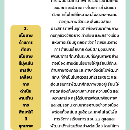
การเพิ่มประสิทธิภาพการรวบรวม และเก็บ
ขนขยะ และปลายทางโดยการกำจัดขยะ
ด้วยเทคโนโลยีที่เหมาะสมไม่ส่งผลกระทบ
ต่อคุณภาพชีวิตและสิ่งแวดล้อม
3.
ประสิทธิภาพในทุกมิติ เพื่อพัฒนาศักยภาพ
นโยบาย
คนทุกช่วงวัยอย่างเท่าเทียม และสร้างเมือง
ด้านการ
แห่งการเรียนรู้ ตลอดชีวิต โดยมีแนวทาง
ศึกษา
การดำเนินนโยบาย ดังนี้ 3.1 มุ่งเน้นการ
นโยบาย
พัฒนาการศึกษาในระบบที่มีคุณภาพอย่าง
ที่มุ่งเน้น
ต่อเนื่อง สานต่อนโยบายให้ผู้เรียนมีทักษะ
การขับ
ด้านภาษาอังกฤษและภาษาจีนต่อไปพัฒนา
เคลื่อน
ทักษะที่จำเป็นในศตวรรษที่21 (3R8C) และ
การ
ส่งเสริมการพัฒนาศักยภาพของผู้เรียน ให้
ดำเนิน
สอดคล้องกับความสามารถ ความถนัด และ
งานด้าน
ความสนใจ ครูได้รับการพัฒนาศักยภาพ
การ
และสมรรถนะตามมาตรฐานอย่างต่อเนื่อง
ศึกษาให้
พร้อมทั้งสนับสนุนสื่อและเทคโนโลยีเพื่อ
มี
การจัดการเรียนการสอน 3.2 ดูแลและ
คุณภาพ
พัฒนาเด็กปฐมวัยอย่างต่อเนื่อง โดยให้ทุก