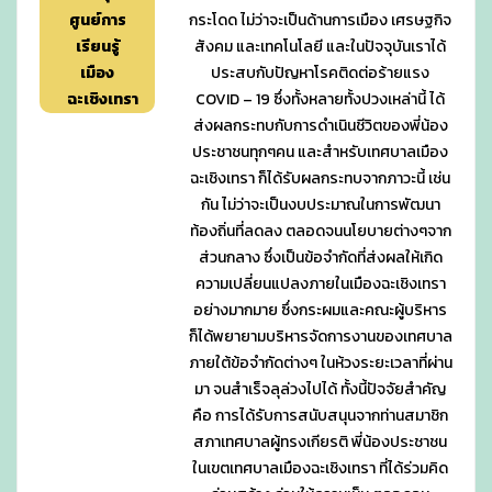
ศูนย์การ
กระโดด ไม่ว่าจะเป็นด้านการเมือง เศรษฐกิจ
เรียนรู้
สังคม และเทคโนโลยี และในปัจจุบันเราได้
เมือง
ประสบกับปัญหาโรคติดต่อร้ายแรง
ฉะเชิงเทรา
COVID – 19 ซึ่งทั้งหลายทั้งปวงเหล่านี้ ได้
ส่งผลกระทบกับการดำเนินชีวิตของพี่น้อง
ประชาชนทุกๆคน และสำหรับเทศบาลเมือง
ฉะเชิงเทรา ก็ได้รับผลกระทบจากภาวะนี้ เช่น
กัน ไม่ว่าจะเป็นงบประมาณในการพัฒนา
ท้องถิ่นที่ลดลง ตลอดจนนโยบายต่างๆจาก
ส่วนกลาง ซึ่งเป็นข้อจำกัดที่ส่งผลให้เกิด
ความเปลี่ยนแปลงภายในเมืองฉะเชิงเทรา
อย่างมากมาย ซึ่งกระผมและคณะผู้บริหาร
ก็ได้พยายามบริหารจัดการงานของเทศบาล
ภายใต้ข้อจำกัดต่างๆ ในห้วงระยะเวลาที่ผ่าน
มา จนสำเร็จลุล่วงไปได้ ทั้งนี้ปัจจัยสำคัญ
คือ การได้รับการสนับสนุนจากท่านสมาชิก
สภาเทศบาลผู้ทรงเกียรติ พี่น้องประชาชน
ในเขตเทศบาลเมืองฉะเชิงเทรา ที่ได้ร่วมคิด