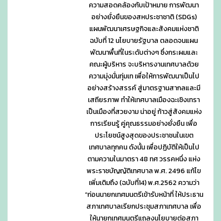
ความสอดคล้องกับเป้าหมาย การพัฒนา
อย่างยั่งยืนของสหประชาชาติ (SDGs)
แผนพัฒนาเศรษฐกิจและสังคมแห่งชาติ
ฉบับที่ 12 นโยบายรัฐบาล ตลอดจนแผน
พัฒนาพื้นที่ในระดับต่างๆ ซึ่งกระผมและ
คณะผู้บริหาร จะบริหารงานเทศบาลด้วย
ความมุ่งมั่นทุ่มเท เพื่อให้การพัฒนาเป็นไป
อย่างสร้างสรรค์ สู่มาตรฐานสากลและมี
เสถียรภาพ ทำให้เทศบาลเมืองฉะเชิงเทรา
เป็นเมืองที่สวยงาม น่าอยู่ ก้าวสู่สังคมแห่ง
การเรียนรู้ คู่คุณธรรมอย่างยั่งยืน เพื่อ
ประโยชน์สูงสุดของประชาชนในเขต
เทศบาลทุกคน ดังนั้น เพื่อปฏิบัติให้เป็นไป
ตามความในมาตรา 48 ทศ วรรคหนึ่ง แห่ง
พระราชบัญญัติเทศบาล พ.ศ. 2496 แก้ไข
เพิ่มเติมถึง (ฉบับที่14) พ.ศ.2562 ความว่า
“ก่อนนายกเทศมนตรีเข้ารับหน้าที่ ให้ประธาน
สภาเทศบาลเรียกประชุมสภาเทศบาล เพื่อ
ให้นายกเทศมนตรีแถลงนโยบายต่อสภา