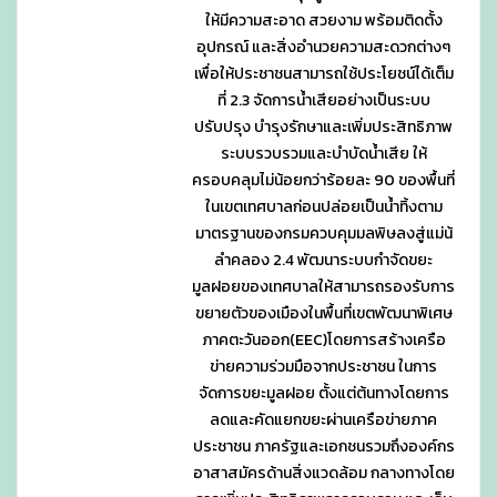
ให้มีความสะอาด สวยงาม พร้อมติดตั้ง
อุปกรณ์ และสิ่งอำนวยความสะดวกต่างๆ
เพื่อให้ประชาชนสามารถใช้ประโยชน์ได้เต็ม
ที่ 2.3 จัดการน้ำเสียอย่างเป็นระบบ
ปรับปรุง บำรุงรักษาและเพิ่มประสิทธิภาพ
ระบบรวบรวมและบำบัดน้ำเสีย ให้
ครอบคลุมไม่น้อยกว่าร้อยละ 90 ของพื้นที่
ในเขตเทศบาลก่อนปล่อยเป็นน้ำทิ้งตาม
มาตรฐานของกรมควบคุมมลพิษลงสู่แม่น้
ลำคลอง 2.4 พัฒนาระบบกำจัดขยะ
มูลฝอยของเทศบาลให้สามารถรองรับการ
ขยายตัวของเมืองในพื้นที่เขตพัฒนาพิเศษ
ภาคตะวันออก(EEC)โดยการสร้างเครือ
ข่ายความร่วมมือจากประชาชน ในการ
จัดการขยะมูลฝอย ตั้งแต่ต้นทางโดยการ
ลดและคัดแยกขยะผ่านเครือข่ายภาค
ประชาชน ภาครัฐและเอกชนรวมถึงองค์กร
อาสาสมัครด้านสิ่งแวดล้อม กลางทางโดย