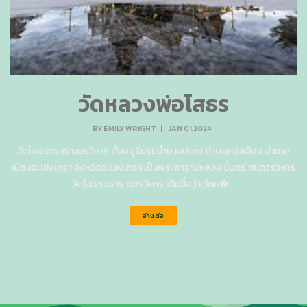
วัดหลวงพ่อโสธร
BY
EMILY WRIGHT
|
JAN 01,2024
วัดโสธรวรารามวรวิหาร ตั้งอยู่ริมแม่น้ำบางปะกง ตำบลหน้าเมือง อำเภอ
เมืองฉะเชิงเทรา จังหวัดฉะเชิงเทรา เป็นพระอารามหลวง ชั้นตรี ชนิดวรวิหาร
วัดโสธรวรารามวรวิหาร เดิมชื่อว่า วัดห�...
อ่านต่อ