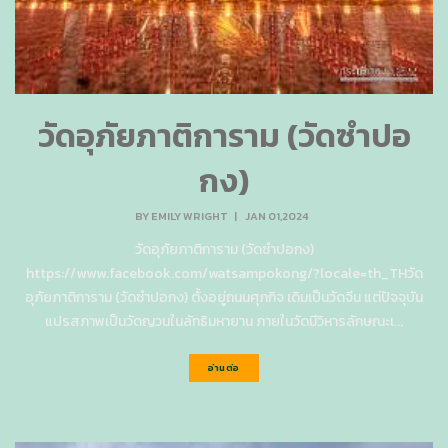
วัดอุภัยภาติการาม (วัดซำปอ
กง)
BY
EMILY WRIGHT
|
JAN 01,2024
วัดอุภัยภาติการาม (วัดซำปอกง)
https://www.facebook.com/watsampokong/?locale=th_THวัด
อุภัยภาติการาม (วัดซำปอกง) ตั้งอยู่ถนนศุภกิจ เดิมเป็นวัดจีน แต่ปัจจุบัน
แปรสภาพเป็นวัดญวนในลัทธิมหายาน ภายในวัดมีวิหารลักษณะเ...
อ่านต่อ