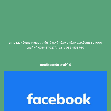
เทศบาลฉะเชิงเทรา ถนนจุลละนันทน์ ต.หน้าเมือง อ.เมือง จ.ฉะเชิงเทรา 24000
โทรศัพท์ 038-511027 โทรสาร 038-533760
แปดริ้วช่วยกัน เราทำได้