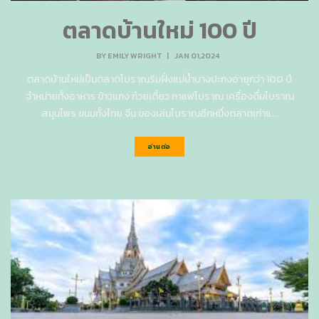
ตลาดบ้านใหม่ 100 ปี
BY
EMILY WRIGHT
|
JAN 01,2024
ตลาดบ้านใหม่เป็นตลาดโบราณริมฝั่งแม่น้ำบางปะกงอายุกว่า 100 ปี
จำหน่ายทั้งอาหาร ข้าวแกง ก๋วยเตี๋ยว กาแฟโบราณ เครื่องดื่มโบราณ
สมุนไพร ขนมทั้งไทย จีน ของเล่นโบราณอีกหนึ่งตลาดเก่าแ...
อ่านต่อ