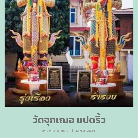
วัดจุกเฌอ แปดริ้ว
BY
EMILY WRIGHT
|
JAN 01,2024