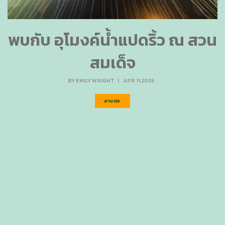
พบกับ อุโมงค์น้ำแปดริ้ว ณ สวน
สมเด็จ
BY
EMILY WRIGHT
|
APR 11,2025
อ่านต่อ