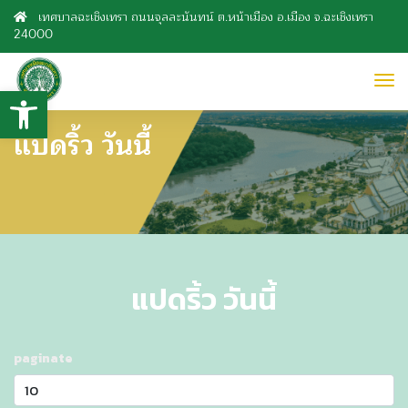
เทศบาลฉะเชิงเทรา ถนนจุลละนันทน์ ต.หน้าเมือง อ.เมือง จ.ฉะเชิงเทรา
24000
to
Open toolbar
nav
แปดริ้ว วันนี้
แปดริ้ว วันนี้
paginate