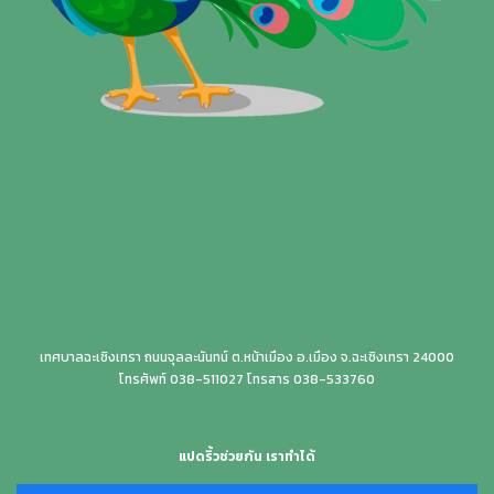
เทศบาลฉะเชิงเทรา ถนนจุลละนันทน์ ต.หน้าเมือง อ.เมือง จ.ฉะเชิงเทรา 24000
โทรศัพท์ 038-511027 โทรสาร 038-533760
แปดริ้วช่วยกัน เราทำได้