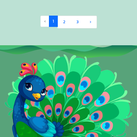
‹
1
2
3
›