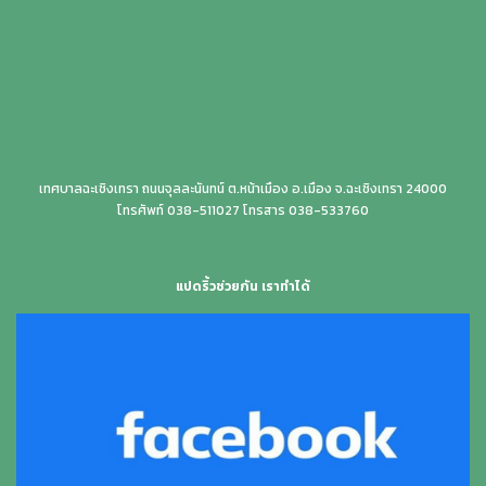
เทศบาลฉะเชิงเทรา ถนนจุลละนันทน์ ต.หน้าเมือง อ.เมือง จ.ฉะเชิงเทรา 24000
โทรศัพท์ 038-511027 โทรสาร 038-533760
แปดริ้วช่วยกัน เราทำได้