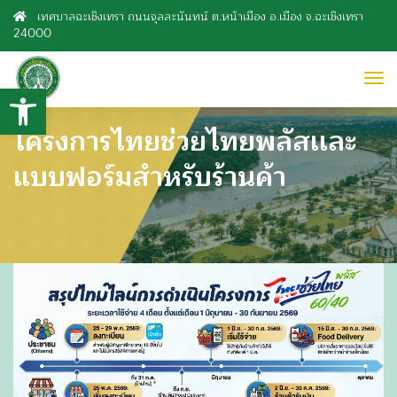
เทศบาลฉะเชิงเทรา ถนนจุลละนันทน์ ต.หน้าเมือง อ.เมือง จ.ฉะเชิงเทรา
24000
to
Open toolbar
nav
โครงการไทยช่วยไทยพลัสเเละ
แบบฟอร์มสำหรับร้านค้า