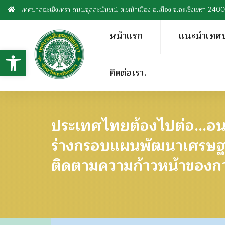
เทศบาลฉะเชิงเทรา ถนนจุลละนันทน์ ต.หน้าเมือง อ.เมือง จ.ฉะเชิงเทรา 240
หน้าแรก
แนะนำเทศ
Open toolbar
ติดต่อเรา.
ประเทศไทยต้องไปต่อ...อน
ร่างกรอบแผนพัฒนาเศรษฐกิ
ติดตามความก้าวหน้าของ