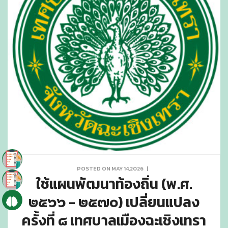
POSTED ON MAY 14,2026
|
ใช้แผนพัฒนาท้องถิ่น (พ.ศ.
๒๕๖๖ - ๒๕๗๐) เปลี่ยนแปลง
ครั้งที่ ๘ เทศบาลเมืองฉะเชิงเทรา