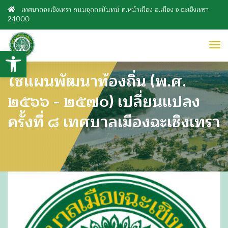
เทศบาลฉะเชิงเทรา ถนนจุลละนันทน์ ต.หน้าเมือง อ.เมือง จ.ฉะเชิงเทรา
24000
to
Open toolbar
nav
ใช้แผนพัฒนาท้องถิ่น (พ.ศ.
๒๕๖๖ - ๒๕๗๐) เปลี่ยนแปลง
ครั้งที่ ๘ เทศบาลเมืองฉะเชิงเทรา