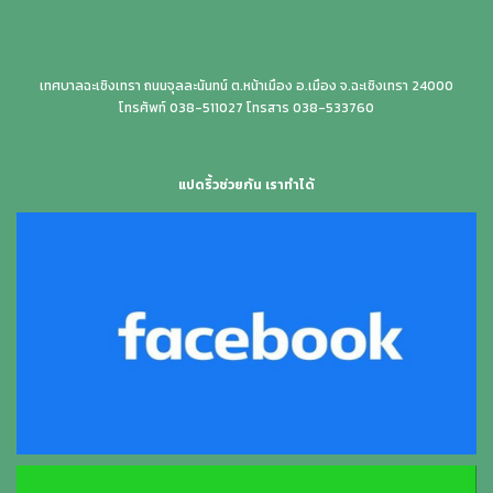
เทศบาลฉะเชิงเทรา ถนนจุลละนันทน์ ต.หน้าเมือง อ.เมือง จ.ฉะเชิงเทรา 24000
โทรศัพท์ 038-511027 โทรสาร 038-533760
แปดริ้วช่วยกัน เราทำได้