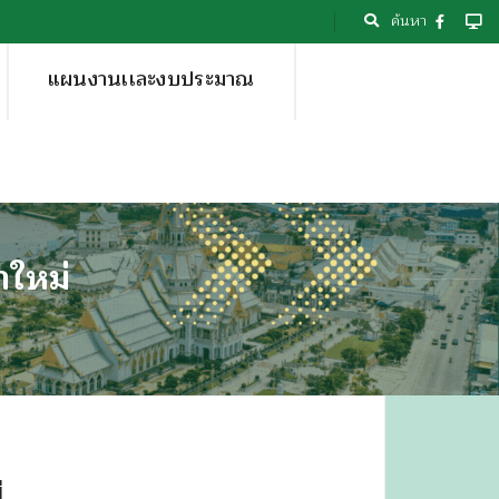
ค้นหา
แผนงานเเละงบประมาณ
าใหม่
่