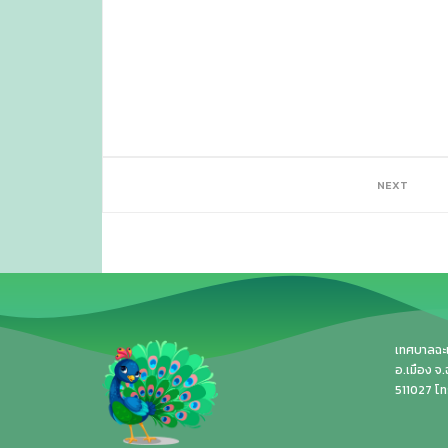
NEXT
เทศบาลฉะเช
อ.เมือง จ
511027 โ