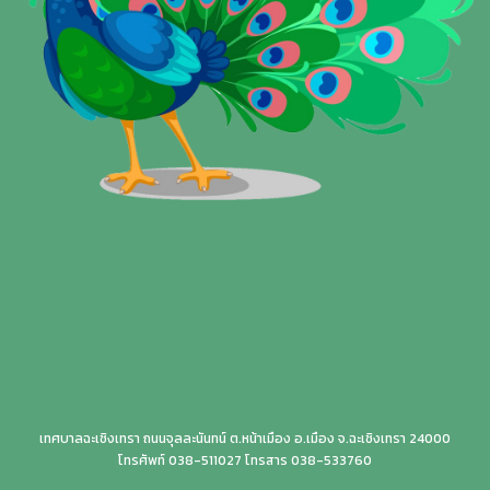
เทศบาลฉะเชิงเทรา ถนนจุลละนันทน์ ต.หน้าเมือง อ.เมือง จ.ฉะเชิงเทรา 24000
โทรศัพท์ 038-511027 โทรสาร 038-533760