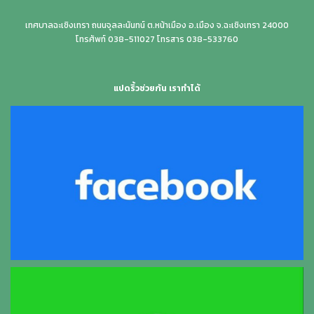
เทศบาลฉะเชิงเทรา ถนนจุลละนันทน์ ต.หน้าเมือง อ.เมือง จ.ฉะเชิงเทรา 24000
โทรศัพท์ 038-511027 โทรสาร 038-533760
แปดริ้วช่วยกัน เราทำได้