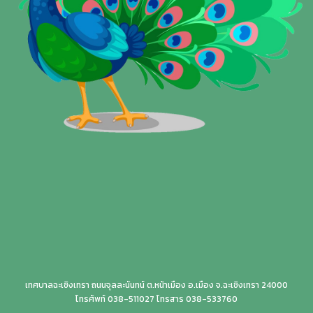
เทศบาลฉะเชิงเทรา ถนนจุลละนันทน์ ต.หน้าเมือง อ.เมือง จ.ฉะเชิงเทรา 24000
โทรศัพท์ 038-511027 โทรสาร 038-533760